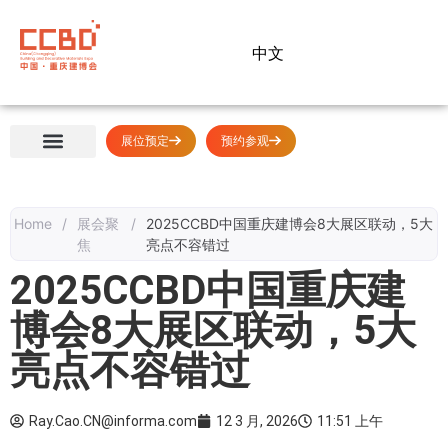
中文
展位预定
预约参观
展会概览
展商中心
观众中心
媒体中心
同期活动
关于我们
Home
/
展会聚
/
2025CCBD中国重庆建博会8大展区联动，5大
焦
亮点不容错过
2025CCBD中国重庆建
博会8大展区联动，5大
亮点不容错过
Ray.Cao.CN@informa.com
12 3 月, 2026
11:51 上午