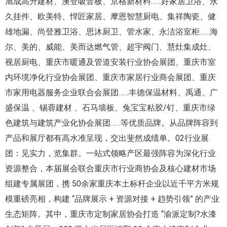
旭成高升建材、澳登吸音板、京格新材料……好家居卫浴、永
久挂件、欧美特、悍匠家居、摩恩智慧厨电、集祥陶瓷、健
雄地漏、尚登雅卫浴、思沐厨卫、管水家、永洁浴室柜……海
尔、美的、威能、美而达燃气管、超宇阀门、慧灶集成灶、
视居厨电、重庆市暖通及管道安装行业协会展团、重庆市室
内环境净化行业协会展团、重庆市家居行业商会展团、重庆
市家用电器服务企业联合会展团……丰德保温材料、禹通、广
盛保温 、锡蓉建材 、石马墙板、兔宝宝粘胶/钉、重庆市绿
色建筑与建筑产业化协会展团……等优质品牌。从品牌阵容到
产品和展厅都有高水准呈现，交出斐然成绩单。02行业展
团：见实力，览集群。一站式领略产区最强阵容为深化行业
资源整合，本届展会联合重庆市行业商协会及核心建材市场
组建专属展团，携 50余家重庆本土标杆企业以近千平方米规
模重磅亮相，构建 “品牌展示 + 资源对接 + 趋势引领” 的产业
生态矩阵。其中，重庆市定制家居协会打造 “渝派定制?水漆