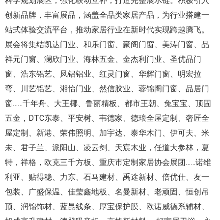
科学规划展区，强化联动互补，打造完整展示链。积极引入
创新品牌，丰富展品，涵盖全品类家居产品，为行业搭建一
站式体验交流平台，推动家居行业在新时代实现跨越腾飞。
展会将集结凯达门业、和乐门窗、豪阁门窗、美涛门窗、品
祥元门窗、澜欣门业、海林五金、金杰利门业、圣优品门
窗、浩东铝艺、凤铝铝业、红灵门窗、华辉门窗、明宏拉
弯、川艺铝艺、湘怡门业、然信胶业、蓉锦阁门窗、品居门
窗……千年舟、大王椰、鲁丽精板、都市王朝、兔宝宝、顶固
五金，DTC东泰、平安树、韦德家、德琅全屋定制、奢匠全
屋定制、新港、荣伟照明、加宇达、泰华木门、伊可夫、米
未、君子兰、派阳山、凌云剑、天宸木业，任道大参林，夏
特，祥格，欧克三千方板、重庆市定制家居协会展团……诺维
利亚、贴得稳、力东、石马建材、禹途新材、倍优仕、友一
包装、广盛保温、佳莹鑫地板、名曼新材、老顽固、恒创吊
顶、润锦饰材、蓝昆线条、厚宝保护膜、欧诺威德系辅材、