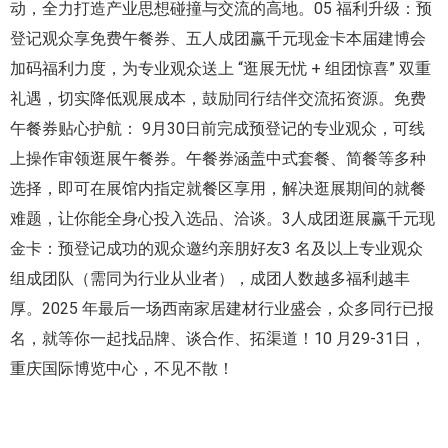
动，全力打造产业思想碰撞与交流的高地。05 福利升级：预
登记观众享免费午餐券、五人成团赢千元现金卡本届建博会
加码福利力度，为专业观众送上 “逛展无忧 + 组团惊喜” 双重
礼遇，切实降低观展成本，鼓励同行结伴交流拓资源。免费
午餐券贴心护航： 9月30日前完成预登记的专业观众，可线
上操作审领逛展午餐券。午餐券涵盖中式套餐、简餐等多种
选择，即可在展馆内指定就餐区享用，解决逛展期间的就餐
难题，让你能全身心投入选品、洽谈。3人成团逛展赢千元现
金卡：预登记成功的观众邀约亲朋好友3 名及以上专业观众
组成团队（需同为行业从业者），成团人数越多福利越丰
厚。2025 年最后一场西南家居建材行业盛会，众多同行已报
名，就等你一起找品牌、谈合作、拓渠道！10 月29-31日，
重庆国际博览中心，不见不散！